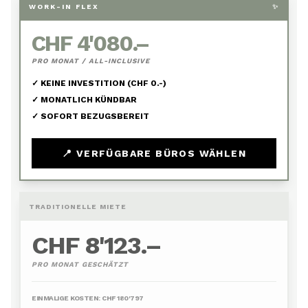
WORK-IN FLEX
✨
CHF 4'080.–
PRO MONAT / ALL-INCLUSIVE
✓ KEINE INVESTITION (CHF 0.-)
✓ MONATLICH KÜNDBAR
✓ SOFORT BEZUGSBEREIT
📍 VERFÜGBARE BÜROS WÄHLEN
TRADITIONELLE MIETE
CHF 8'123.–
PRO MONAT GESCHÄTZT
EINMALIGE KOSTEN: CHF
180'797