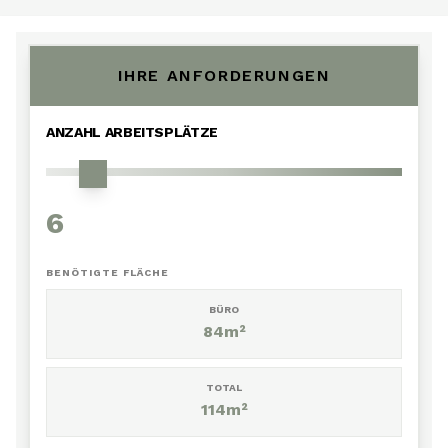
IHRE ANFORDERUNGEN
ANZAHL ARBEITSPLÄTZE
6
BENÖTIGTE FLÄCHE
BÜRO
84
m²
TOTAL
114
m²