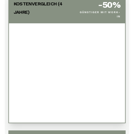
-
50
%
KOSTENVERGLEICH (
4
JAHRE)
GÜNSTIGER MIT WORK-
IN